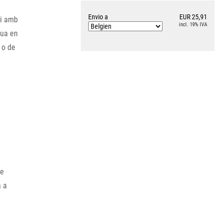
Envio a
EUR 25,91
pi amb
incl. 19% IVA
tua en
 o de
ue
a a