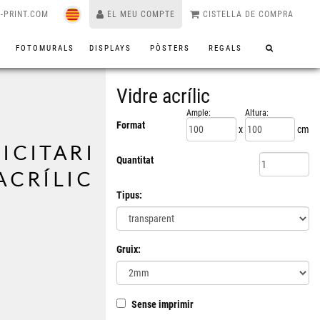
-PRINT.COM
EL MEU COMPTE
CISTELLA DE COMPRA
S
FOTOMURALS
DISPLAYS
PÒSTERS
REGALS
Vidre acrílic
Ample:
Altura:
Format
x
cm
ICITARI
Quantitat
ACRÍLIC
Tipus:
Gruix:
Sense imprimir