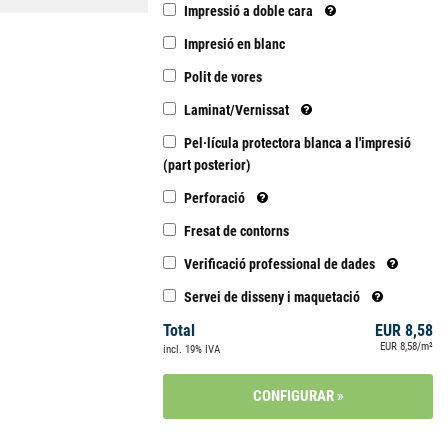
Impressió a doble cara
Impresió en blanc
Polit de vores
Laminat/Vernissat
Pel·lícula protectora blanca a l'impresió
(part posterior)
Perforació
Fresat de contorns
Verificació professional de dades
Servei de disseny i maquetació
Total
EUR 8,58
EUR 8,58/m²
incl. 19% IVA