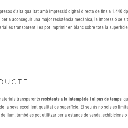
impresos d'alta qualitat amb impressió digital directa de fins a 1.440 d
 per a aconseguir una major resistència mecànica, la impressió se si
rial és transparent i es pot imprimir en blanc sobre tota la superfície
ODUCTE
 materials transparents
resistents a la intempèrie i al pas de temps
, q
 la seva excel·lent qualitat de superfície. El seu ús no sols es limit
 de llum, també es pot utilitzar per a estands de venda, exhibicions o