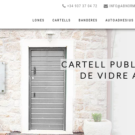
+34 937 37 04 72
INFO@ABNORM
LONES
CARTELLS
BANDERES
AUTOADHESIU
CARTELL PUBL
DE VIDRE 