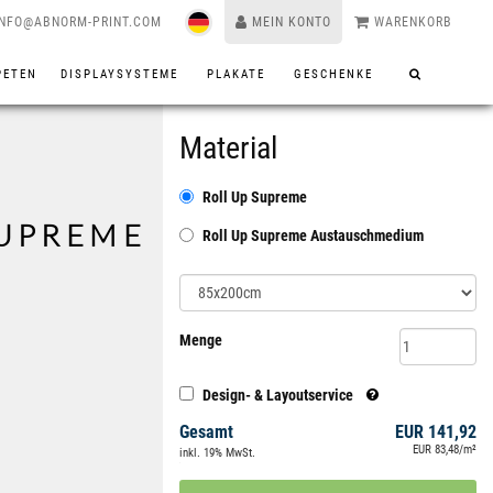
INFO@ABNORM-PRINT.COM
MEIN KONTO
WARENKORB
PETEN
DISPLAYSYSTEME
PLAKATE
GESCHENKE
Material
Roll Up Supreme
SUPREME
Roll Up Supreme Austauschmedium
Menge
Design- & Layoutservice
Gesamt
EUR 141,92
EUR 83,48/m²
inkl. 19% MwSt.