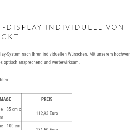
 -DISPLAY INDIVIDUELL VON
UCKT
play-System nach Ihren individuellen Wünschen. Mit unserem hochwer
ogos optisch ansprechend und werbewirksam.
hlen:
-MAßE
PREIS
me 85 cm x
112,93 Euro
cm
eme 100 cm
131,50 Euro