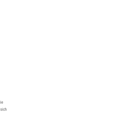
ie
sich