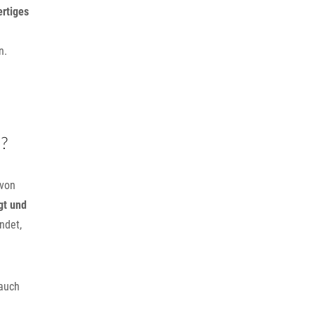
ertiges
n.
?
 von
gt und
ndet,
 auch