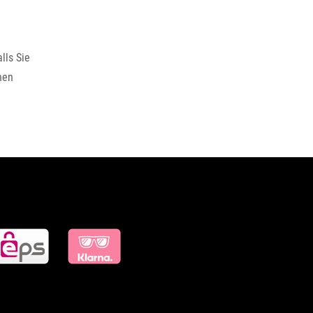
lls Sie
nen