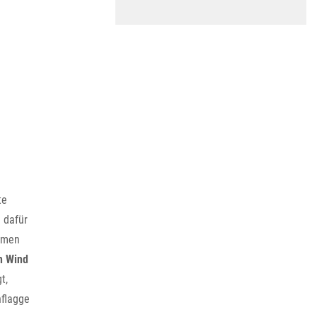
te
 dafür
ehmen
n Wind
t,
nflagge