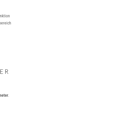
nktion
bereich
TER
meter
.