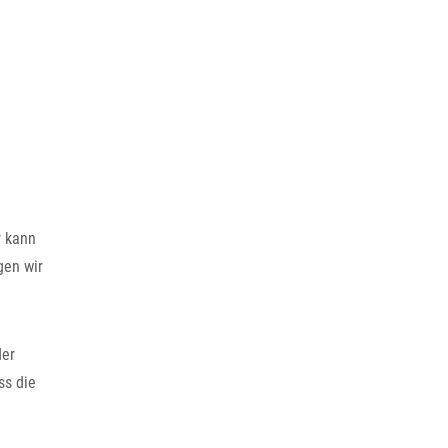
r kann
gen wir
der
ss die