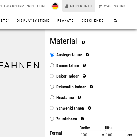
INFO@ABNORM-PRINT.COM
MEIN KONTO
WARENKORB
PETEN
DISPLAYSYSTEME
PLAKATE
GESCHENKE
Material
Auslegerfahne
FAHNEN
Bannerfahne
Dekor Indoor
Dekosatin Indoor
Hissfahne
Schwenkfahnen
Zaunfahnen
Breite:
Höhe:
Format
x
cm